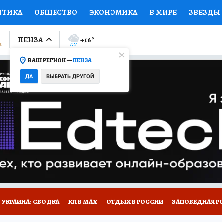
ИТИКА
ОБЩЕСТВО
ЭКОНОМИКА
В МИРЕ
ЗВЕЗДЫ
ЛУМНИСТЫ
ПРОИСШЕСТВИЯ
НАЦИОНАЛЬНЫЕ ПРОЕК
ПЕНЗА
+16
°
ВАШ РЕГИОН —
ПЕНЗА
Ы
ОТКРЫВАЕМ МИР
Я ЗНАЮ
СЕМЬЯ
ЖЕНСКИЕ СЕ
ДА
ВЫБРАТЬ ДРУГОЙ
ПРОМОКОДЫ
СЕРИАЛЫ
СПЕЦПРОЕКТЫ
ДЕФИЦИТ
ВИЗОР
КОЛЛЕКЦИИ
КОНКУРСЫ
РАБОТА У НАС
ГИ
НА САЙТЕ
УКРАИНА: СВОДКА
КП В МАХ
ОТДЫХ В РОССИИ
ЗАПОВЕДНАЯ Р