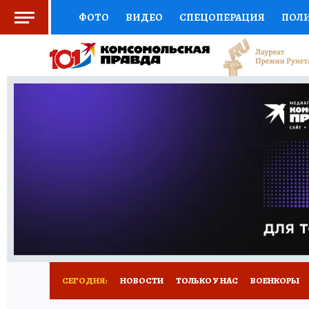
ФОТО
ВИДЕО
СПЕЦОПЕРАЦИЯ
ПОЛ
СОЦПОДДЕРЖКА
НАУКА
СПОРТ
КО
ВЫБОР ЭКСПЕРТОВ
ДОКТОР
ФИНАНС
КНИЖНАЯ ПОЛКА
ПРОГНОЗЫ НА СПОРТ
ПРЕСС-ЦЕНТР
НЕДВИЖИМОСТЬ
ТЕЛЕ
РАДИО КП
РЕКЛАМА
ТЕСТЫ
НОВОЕ 
СЕГОДНЯ:
НОВОСТИ
ТОЛЬКО У НАС
ВОЕНКОРЫ