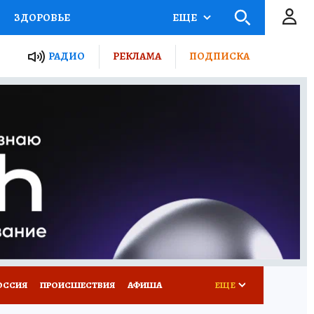
ЗДОРОВЬЕ
ЕЩЕ
ТЫ РОССИИ
РАДИО
РЕКЛАМА
ПОДПИСКА
КРЕТЫ
ПУТЕВОДИТЕЛЬ
 ЖЕЛЕЗА
ТУРИЗМ
Д ПОТРЕБИТЕЛЯ
ВСЕ О КП
ОССИЯ
ПРОИСШЕСТВИЯ
АФИША
ЕЩЕ