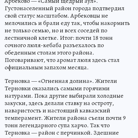
Арбеково — «Самый щедрый аул».
Густонаселенный район города подтвердил
свой статус масштабом. Арбековцы не
мелочились и брали еду так, чтобы накормить
не только семью, но и всех соседей по
лестничной клетке. Итог: почти 18 тонн
сочного люля-кебаба разъехалось по
обеденным столам этого района.
Поговаривают, что аромат люля здесь стал
официальным запахом месяца.
Терновка — «Огненная долина». Жители
Терновки оказались самыми горячими
натурами. Пока другие выбирали холодные
закуски, здесь делали ставку на остроту,
наваристость и настоящий кавказский
темперамент. Жители района съели почти 9
тонн легендарного супа харчо. Так что
Терновка — район с перчинкой. Здешние