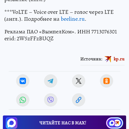
***VoLTE – Voice over LTE – голос через LTE
(англ.). Подробнее на
beeline.ru
.
Реклама ПАО «ВымпелКом». ИНН 7713076301
erid: 2W5zFFzBUQZ
Источник:
kp.ru
ЧИТАЙТЕ НАС В МАХ!