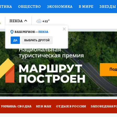
ИТИКА
ОБЩЕСТВО
ЭКОНОМИКА
В МИРЕ
ЗВЕЗДЫ
ЛУМНИСТЫ
ПРОИСШЕСТВИЯ
НАЦИОНАЛЬНЫЕ ПРОЕК
ПЕНЗА
+25
°
ВАШ РЕГИОН —
ПЕНЗА
Ы
ОТКРЫВАЕМ МИР
Я ЗНАЮ
СЕМЬЯ
ЖЕНСКИЕ СЕ
ДА
ВЫБРАТЬ ДРУГОЙ
ПРОМОКОДЫ
СЕРИАЛЫ
СПЕЦПРОЕКТЫ
ДЕФИЦИТ
ВИЗОР
КОЛЛЕКЦИИ
КОНКУРСЫ
РАБОТА У НАС
ГИ
НА САЙТЕ
УКРАИНА: СВОДКА
КП В МАХ
ОТДЫХ В РОССИИ
ЗАПОВЕДНАЯ Р