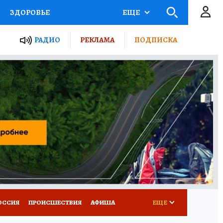
ЗДОРОВЬЕ
ЕЩЕ
ТЫ РОССИИ
РАДИО
РЕКЛАМА
ПОДПИСКА
КРЕТЫ
ПУТЕВОДИТЕЛЬ
 ЖЕЛЕЗА
ТУРИЗМ
Д ПОТРЕБИТЕЛЯ
ВСЕ О КП
ОССИЯ
ПРОИСШЕСТВИЯ
АФИША
ЕЩЕ