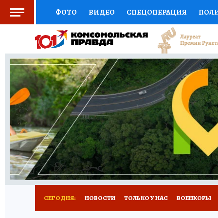
ФОТО
ВИДЕО
СПЕЦОПЕРАЦИЯ
ПОЛ
СОЦПОДДЕРЖКА
НАУКА
СПОРТ
КО
ВЫБОР ЭКСПЕРТОВ
ДОКТОР
ФИНАНС
КНИЖНАЯ ПОЛКА
ПРОГНОЗЫ НА СПОРТ
ПРЕСС-ЦЕНТР
НЕДВИЖИМОСТЬ
ТЕЛЕ
РАДИО КП
РЕКЛАМА
ТЕСТЫ
НОВОЕ 
СЕГОДНЯ:
НОВОСТИ
ТОЛЬКО У НАС
ВОЕНКОРЫ