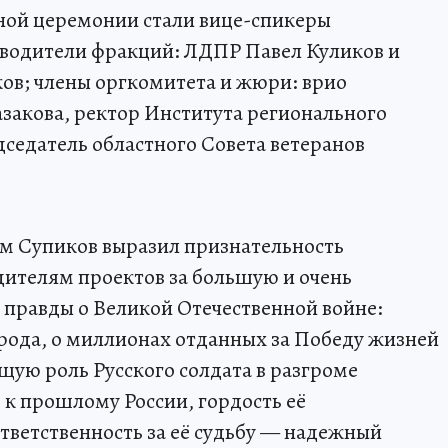
ой церемонии стали вице-спикеры
оводители фракций: ЛДПР Павел Куликов и
ов; члены оргкомитета и жюри: врио
закова, ректор Института регионального
седатель областного Совета ветеранов
м Супиков выразил признательность
дителям проектов за большую и очень
правды о Великой Отечественной войне:
арода, о миллионах отданных за Победу жизней
щую роль Русского солдата в разгроме
к прошлому России, гордость её
ветственность за её судьбу — надежный