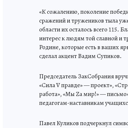
«К сожалению, поколение победи
сражений и тружеников тыла уж
области их осталось всего 115. 
интерес к людям той славной и т
Родине, которые есть в ваших я
сделал акцент Вадим Супиков.
Председатель ЗакСобрания вруч
«Сила V правде» — проект», «Ст
работа», «Мы Zа мир!» — письмо
педагогам-наставникам учащихс
Павел Куликов подчеркнул симво