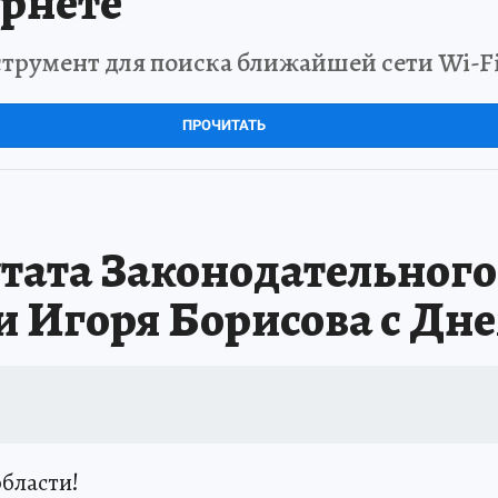
рнете
трумент для поиска ближайшей сети Wi-F
ПРОЧИТАТЬ
тата Законодательног
и Игоря Борисова с Дн
бласти!