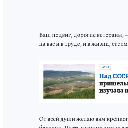
Ваш подвиг, дорогие ветераны, 
на вас и в труде, и в жизни, стр
НАУКА
Над СССР
пришельце
изучала 
От всей души желаю вам крепкого
близких. Пусть в ваших домах вс