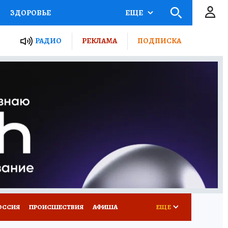
ЗДОРОВЬЕ
ЕЩЕ
ТЫ РОССИИ
РАДИО
РЕКЛАМА
ПОДПИСКА
КРЕТЫ
ПУТЕВОДИТЕЛЬ
 ЖЕЛЕЗА
ТУРИЗМ
Д ПОТРЕБИТЕЛЯ
ВСЕ О КП
ОССИЯ
ПРОИСШЕСТВИЯ
АФИША
ЕЩЕ