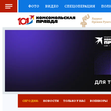
ФОТО
ВИДЕО
СПЕЦОПЕРАЦИЯ
ПОЛ
СОЦПОДДЕРЖКА
НАУКА
СПОРТ
КО
ВЫБОР ЭКСПЕРТОВ
ДОКТОР
ФИНАНС
КНИЖНАЯ ПОЛКА
ПРОГНОЗЫ НА СПОРТ
ПРЕСС-ЦЕНТР
НЕДВИЖИМОСТЬ
ТЕЛЕ
РАДИО КП
РЕКЛАМА
ТЕСТЫ
НОВОЕ 
СЕГОДНЯ:
НОВОСТИ
ТОЛЬКО У НАС
ВОЕНКОРЫ