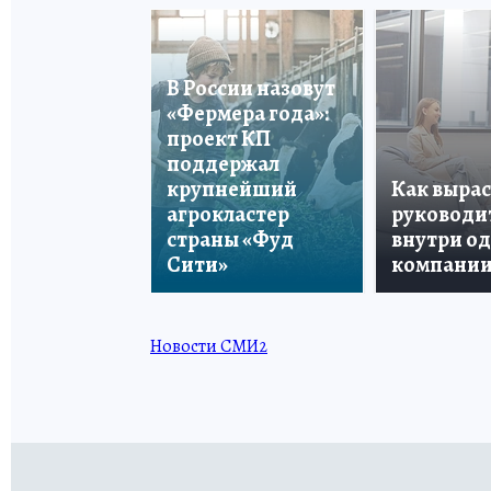
В России назовут
«Фермера года»:
проект КП
поддержал
крупнейший
Как вырас
агрокластер
руководи
страны «Фуд
внутри о
Сити»
компани
Новости СМИ2