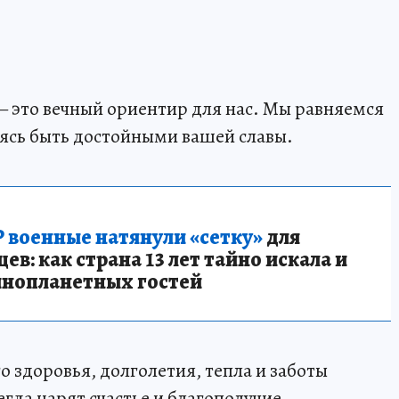
— это вечный ориентир для нас. Мы равняемся
емясь быть достойными вашей славы.
 военные натянули «сетку»
для
в: как страна 13 лет тайно искала и
инопланетных гостей
 здоровья, долголетия, тепла и заботы
егда царят счастье и благополучие