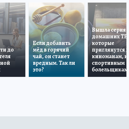
Вышла серия
домашних ТВ
Если добавить
которые
ти до
мёд в горячий
приглянутся 
теля
чай, он станет
киноманам, и
дной
вредным. Так ли
спортивным
и
это?
болельщикам