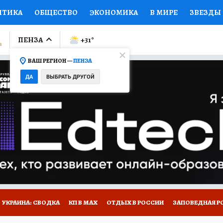
ИТИКА
ОБЩЕСТВО
ЭКОНОМИКА
В МИРЕ
ЗВЕЗДЫ
ЛУМНИСТЫ
ПРОИСШЕСТВИЯ
НАЦИОНАЛЬНЫЕ ПРОЕК
ПЕНЗА
+31
°
ВАШ РЕГИОН —
ПЕНЗА
Ы
ОТКРЫВАЕМ МИР
Я ЗНАЮ
СЕМЬЯ
ЖЕНСКИЕ СЕ
ДА
ВЫБРАТЬ ДРУГОЙ
ПРОМОКОДЫ
СЕРИАЛЫ
СПЕЦПРОЕКТЫ
ДЕФИЦИТ
ВИЗОР
КОЛЛЕКЦИИ
КОНКУРСЫ
РАБОТА У НАС
ГИ
НА САЙТЕ
УКРАИНА: СВОДКА
КП В МАХ
ОТДЫХ В РОССИИ
ЗАПОВЕДНАЯ Р