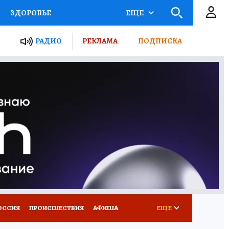
ЗДОРОВЬЕ
ЕЩЕ
ТЫ РОССИИ
РАДИО
РЕКЛАМА
ПОДПИСКА
КРЕТЫ
ПУТЕВОДИТЕЛЬ
 ЖЕЛЕЗА
ТУРИЗМ
Д ПОТРЕБИТЕЛЯ
ВСЕ О КП
ОССИЯ
ПРОИСШЕСТВИЯ
АФИША
ЕЩЕ