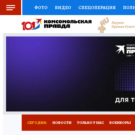
ФОТО
ВИДЕО
СПЕЦОПЕРАЦИЯ
ПОЛ
СОЦПОДДЕРЖКА
НАУКА
СПОРТ
КО
ВЫБОР ЭКСПЕРТОВ
ДОКТОР
ФИНАНС
КНИЖНАЯ ПОЛКА
ПРОГНОЗЫ НА СПОРТ
ПРЕСС-ЦЕНТР
НЕДВИЖИМОСТЬ
ТЕЛЕ
РАДИО КП
РЕКЛАМА
ТЕСТЫ
НОВОЕ 
СЕГОДНЯ:
НОВОСТИ
ТОЛЬКО У НАС
ВОЕНКОРЫ