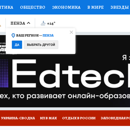
ИТИКА
ОБЩЕСТВО
ЭКОНОМИКА
В МИРЕ
ЗВЕЗДЫ
ЛУМНИСТЫ
ПРОИСШЕСТВИЯ
НАЦИОНАЛЬНЫЕ ПРОЕК
ПЕНЗА
+24
°
ВАШ РЕГИОН —
ПЕНЗА
Ы
ОТКРЫВАЕМ МИР
Я ЗНАЮ
СЕМЬЯ
ЖЕНСКИЕ СЕ
ДА
ВЫБРАТЬ ДРУГОЙ
ПРОМОКОДЫ
СЕРИАЛЫ
СПЕЦПРОЕКТЫ
ДЕФИЦИТ
ВИЗОР
КОЛЛЕКЦИИ
КОНКУРСЫ
РАБОТА У НАС
ГИ
НА САЙТЕ
УКРАИНА: СВОДКА
КП В МАХ
ОТДЫХ В РОССИИ
ЗАПОВЕДНАЯ Р