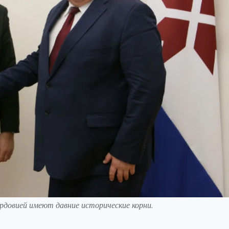
рдовией имеют давние исторические корни.