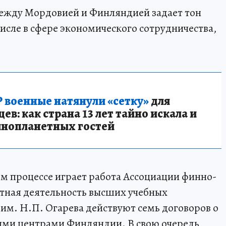
между Мордовией и Финляндией задает тон
исле в сфере экономического сотрудничества,
 военные натянули «сетку»
для
в: как страна 13 лет тайно искала и
инопланетных гостей
ом процессе играет работа Ассоциации финно-
стная деятельность высших учебных
 им. Н.П. Огарева действуют семь договоров о
ными центрами Финляндии. В свою очередь