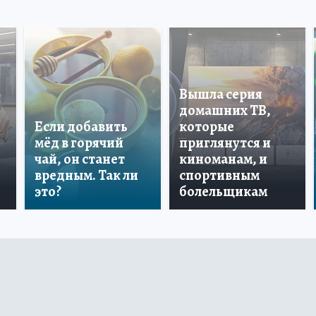
Вышла серия
домашних ТВ,
Если добавить
которые
мёд в горячий
приглянутся и
чай, он станет
киноманам, и
вредным. Так ли
спортивным
это?
болельщикам