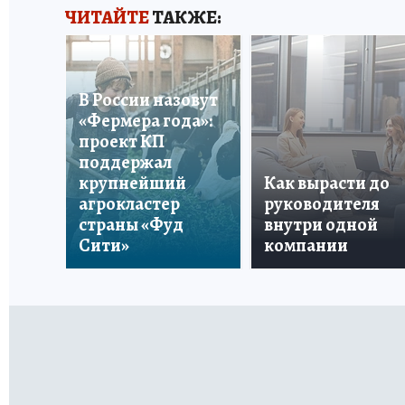
ЧИТАЙТЕ
ТАКЖЕ:
В России назовут
«Фермера года»:
проект КП
поддержал
крупнейший
Как вырасти до
агрокластер
руководителя
страны «Фуд
внутри одной
Сити»
компании