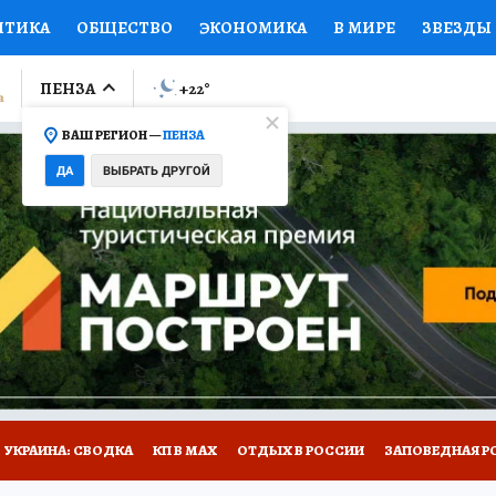
ИТИКА
ОБЩЕСТВО
ЭКОНОМИКА
В МИРЕ
ЗВЕЗДЫ
ЛУМНИСТЫ
ПРОИСШЕСТВИЯ
НАЦИОНАЛЬНЫЕ ПРОЕК
ПЕНЗА
+22
°
ВАШ РЕГИОН —
ПЕНЗА
Ы
ОТКРЫВАЕМ МИР
Я ЗНАЮ
СЕМЬЯ
ЖЕНСКИЕ СЕ
ДА
ВЫБРАТЬ ДРУГОЙ
ПРОМОКОДЫ
СЕРИАЛЫ
СПЕЦПРОЕКТЫ
ДЕФИЦИТ
ВИЗОР
КОЛЛЕКЦИИ
КОНКУРСЫ
РАБОТА У НАС
ГИ
НА САЙТЕ
УКРАИНА: СВОДКА
КП В МАХ
ОТДЫХ В РОССИИ
ЗАПОВЕДНАЯ Р