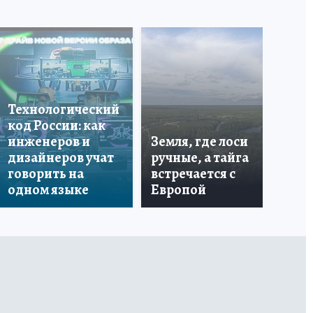
Что
бо
Технологический
со
код России: как
ан
инженеров и
Земля, где лоси
по
дизайнеров учат
ручные, а тайга
ин
говорить на
встречается с
пе
одном языке
Европой
ма