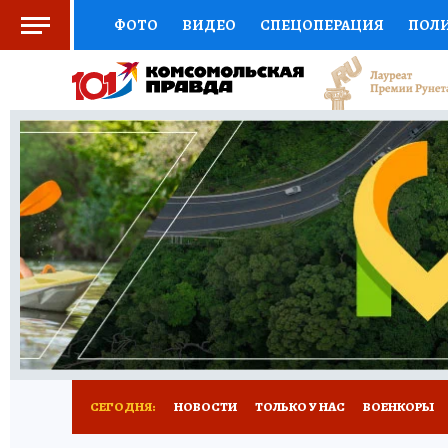
ФОТО
ВИДЕО
СПЕЦОПЕРАЦИЯ
ПОЛ
СОЦПОДДЕРЖКА
НАУКА
СПОРТ
КО
ВЫБОР ЭКСПЕРТОВ
ДОКТОР
ФИНАНС
КНИЖНАЯ ПОЛКА
ПРОГНОЗЫ НА СПОРТ
ПРЕСС-ЦЕНТР
НЕДВИЖИМОСТЬ
ТЕЛЕ
РАДИО КП
РЕКЛАМА
ТЕСТЫ
НОВОЕ 
СЕГОДНЯ:
НОВОСТИ
ТОЛЬКО У НАС
ВОЕНКОРЫ