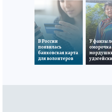
В России
У фанзы 
появилась
оморочка 
банковская карта
мордушки
для волонтеров
удэгейски