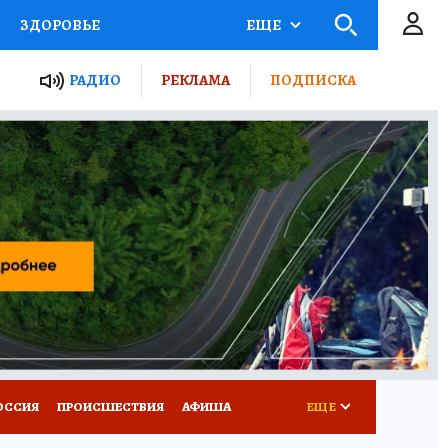
ЗДОРОВЬЕ
ЕЩЕ
ТЫ РОССИИ
РАДИО
РЕКЛАМА
ПОДПИСКА
КРЕТЫ
ПУТЕВОДИТЕЛЬ
 ЖЕЛЕЗА
ТУРИЗМ
Д ПОТРЕБИТЕЛЯ
ВСЕ О КП
ОССИЯ
ПРОИСШЕСТВИЯ
АФИША
ЕЩЕ