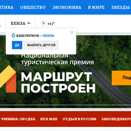
ИТИКА
ОБЩЕСТВО
ЭКОНОМИКА
В МИРЕ
ЗВЕЗДЫ
ЛУМНИСТЫ
ПРОИСШЕСТВИЯ
НАЦИОНАЛЬНЫЕ ПРОЕК
ПЕНЗА
+17
°
ВАШ РЕГИОН —
ПЕНЗА
Ы
ОТКРЫВАЕМ МИР
Я ЗНАЮ
СЕМЬЯ
ЖЕНСКИЕ СЕ
ДА
ВЫБРАТЬ ДРУГОЙ
ПРОМОКОДЫ
СЕРИАЛЫ
СПЕЦПРОЕКТЫ
ДЕФИЦИТ
ВИЗОР
КОЛЛЕКЦИИ
КОНКУРСЫ
РАБОТА У НАС
ГИ
НА САЙТЕ
УКРАИНА: СВОДКА
КП В МАХ
ОТДЫХ В РОССИИ
ЗАПОВЕДНАЯ Р