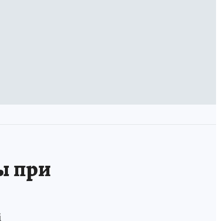
ы при
i