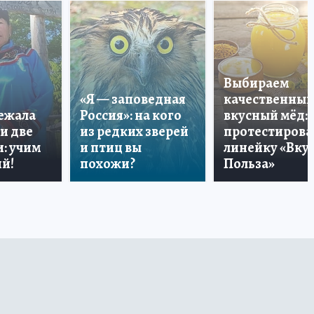
Выбираем
«Я — заповедная
качественный
лежала
Россия»: на кого
вкусный мёд:
и две
из редких зверей
протестирова
: учим
и птиц вы
линейку «Вкус
й!
похожи?
Польза»