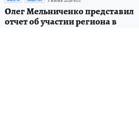
3 июня 2026 8:01
НОВОСТИ
ОБЩЕСТВО
Олег Мельниченко представил
отчет об участии региона в
Днях субъектов РФ в СФ
Глава региона выступил с докладом на
мероприятии, организованном
Комитетом Совета Федерации по
федеративному устройству и
региональной политике