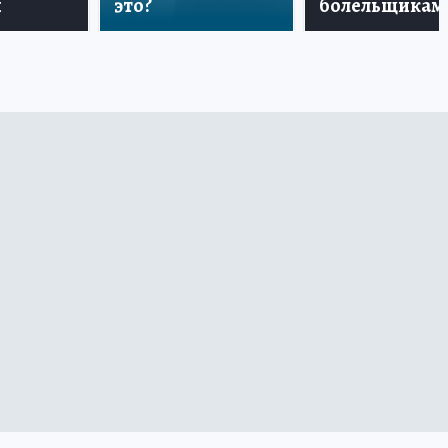
и
это?
болельщикам