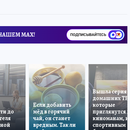
 НАШЕМ MAX!
ПОДПИСЫВАЙТЕСЬ
Вышла серия
домашних ТВ
Если добавить
которые
ти до
мёд в горячий
приглянутся 
теля
чай, он станет
киноманам, и
дной
вредным. Так ли
спортивным