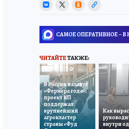
САМОЕ ОПЕРАТИВНОЕ – В
ЧИТАЙТЕ
ТАКЖЕ:
В России назовут
«Фермера года»:
проект КП
поддержал
крупнейший
Как вырас
агрокластер
руководи
страны «Фуд
внутри о