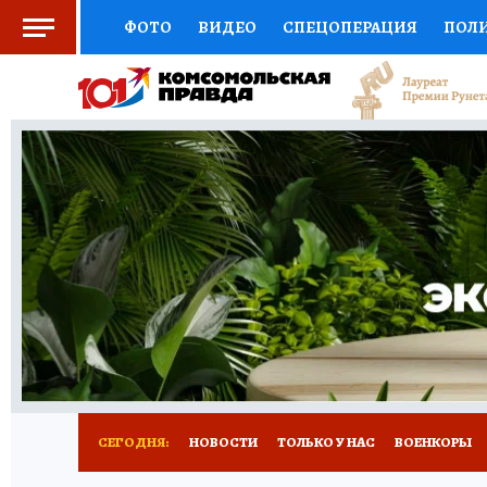
ФОТО
ВИДЕО
СПЕЦОПЕРАЦИЯ
ПОЛ
СОЦПОДДЕРЖКА
НАУКА
СПОРТ
КО
ВЫБОР ЭКСПЕРТОВ
ДОКТОР
ФИНАНС
КНИЖНАЯ ПОЛКА
ПРОГНОЗЫ НА СПОРТ
ПРЕСС-ЦЕНТР
НЕДВИЖИМОСТЬ
ТЕЛЕ
РАДИО КП
РЕКЛАМА
ТЕСТЫ
НОВОЕ 
СЕГОДНЯ:
НОВОСТИ
ТОЛЬКО У НАС
ВОЕНКОРЫ