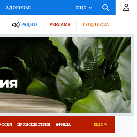
ЗДОРОВЬЕ
ЕЩЕ
ТЫ РОССИИ
РАДИО
РЕКЛАМА
ПОДПИСКА
КРЕТЫ
ПУТЕВОДИТЕЛЬ
 ЖЕЛЕЗА
ТУРИЗМ
Д ПОТРЕБИТЕЛЯ
ВСЕ О КП
ОССИЯ
ПРОИСШЕСТВИЯ
АФИША
ЕЩЕ