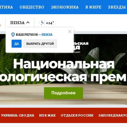
ИТИКА
ОБЩЕСТВО
ЭКОНОМИКА
В МИРЕ
ЗВЕЗДЫ
ЛУМНИСТЫ
ПРОИСШЕСТВИЯ
НАЦИОНАЛЬНЫЕ ПРОЕК
ПЕНЗА
+24
°
ВАШ РЕГИОН —
ПЕНЗА
Ы
ОТКРЫВАЕМ МИР
Я ЗНАЮ
СЕМЬЯ
ЖЕНСКИЕ СЕ
ДА
ВЫБРАТЬ ДРУГОЙ
ПРОМОКОДЫ
СЕРИАЛЫ
СПЕЦПРОЕКТЫ
ДЕФИЦИТ
ВИЗОР
КОЛЛЕКЦИИ
КОНКУРСЫ
РАБОТА У НАС
ГИ
НА САЙТЕ
УКРАИНА: СВОДКА
КП В МАХ
ОТДЫХ В РОССИИ
ЗАПОВЕДНАЯ Р