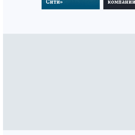
Сити»
компани