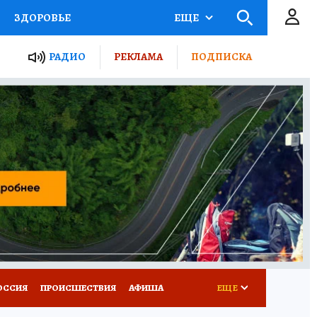
ЗДОРОВЬЕ
ЕЩЕ
ТЫ РОССИИ
РАДИО
РЕКЛАМА
ПОДПИСКА
КРЕТЫ
ПУТЕВОДИТЕЛЬ
 ЖЕЛЕЗА
ТУРИЗМ
Д ПОТРЕБИТЕЛЯ
ВСЕ О КП
ОССИЯ
ПРОИСШЕСТВИЯ
АФИША
ЕЩЕ