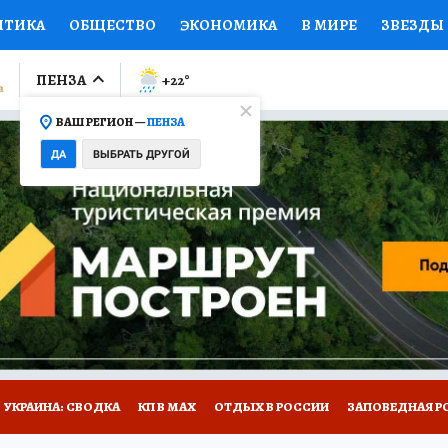
ИТИКА
ОБЩЕСТВО
ЭКОНОМИКА
В МИРЕ
ЗВЕЗДЫ
ЛУМНИСТЫ
ПРОИСШЕСТВИЯ
НАЦИОНАЛЬНЫЕ ПРОЕК
ПЕНЗА
+22
°
ВАШ РЕГИОН —
ПЕНЗА
Ы
ОТКРЫВАЕМ МИР
Я ЗНАЮ
СЕМЬЯ
ЖЕНСКИЕ СЕ
ДА
ВЫБРАТЬ ДРУГОЙ
ПРОМОКОДЫ
СЕРИАЛЫ
СПЕЦПРОЕКТЫ
ДЕФИЦИТ
ВИЗОР
КОЛЛЕКЦИИ
КОНКУРСЫ
РАБОТА У НАС
ГИ
НА САЙТЕ
УКРАИНА: СВОДКА
КП В МАХ
ОТДЫХ В РОССИИ
ЗАПОВЕДНАЯ Р