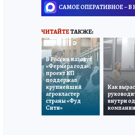
САМОЕ ОПЕРАТИВНОЕ – В
ЧИТАЙТЕ
ТАКЖЕ:
В России назовут
«Фермера года»:
проект КП
поддержал
крупнейший
Как вырас
агрокластер
руководи
страны «Фуд
внутри о
Сити»
компани