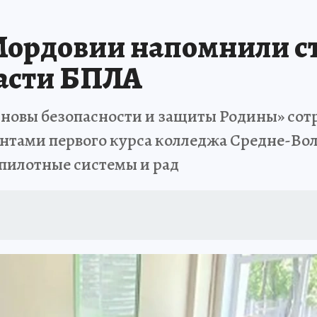
ордовии напомнили ст
ласти БПЛА
сновы безопасности и защиты Родины» со
ентами первого курса колледжа Средне-Во
спилотные системы и рад