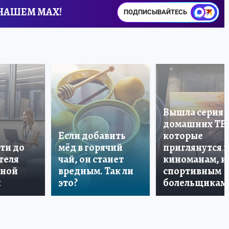
 НАШЕМ MAX!
ПОДПИСЫВАЙТЕСЬ
Вышла серия
домашних ТВ
Если добавить
которые
ти до
мёд в горячий
приглянутся 
теля
чай, он станет
киноманам, и
дной
вредным. Так ли
спортивным
и
это?
болельщикам