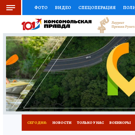
ФОТО
ВИДЕО
СПЕЦОПЕРАЦИЯ
ПОЛ
СОЦПОДДЕРЖКА
НАУКА
СПОРТ
КО
ВЫБОР ЭКСПЕРТОВ
ДОКТОР
ФИНАНС
КНИЖНАЯ ПОЛКА
ПРОГНОЗЫ НА СПОРТ
ПРЕСС-ЦЕНТР
НЕДВИЖИМОСТЬ
ТЕЛЕ
РАДИО КП
РЕКЛАМА
ТЕСТЫ
НОВОЕ 
СЕГОДНЯ:
НОВОСТИ
ТОЛЬКО У НАС
ВОЕНКОРЫ