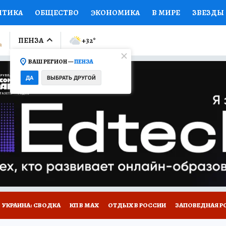
ИТИКА
ОБЩЕСТВО
ЭКОНОМИКА
В МИРЕ
ЗВЕЗДЫ
ЛУМНИСТЫ
ПРОИСШЕСТВИЯ
НАЦИОНАЛЬНЫЕ ПРОЕК
ПЕНЗА
+32
°
ВАШ РЕГИОН —
ПЕНЗА
Ы
ОТКРЫВАЕМ МИР
Я ЗНАЮ
СЕМЬЯ
ЖЕНСКИЕ СЕ
ДА
ВЫБРАТЬ ДРУГОЙ
ПРОМОКОДЫ
СЕРИАЛЫ
СПЕЦПРОЕКТЫ
ДЕФИЦИТ
ВИЗОР
КОЛЛЕКЦИИ
КОНКУРСЫ
РАБОТА У НАС
ГИ
НА САЙТЕ
УКРАИНА: СВОДКА
КП В МАХ
ОТДЫХ В РОССИИ
ЗАПОВЕДНАЯ Р