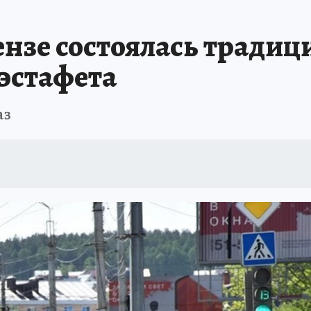
ензе состоялась тради
 эстафета
аз