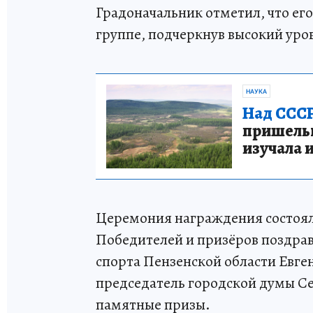
Градоначальник отметил, что его
группе, подчеркнув высокий уров
НАУКА
Над СССР
пришельце
изучала 
Церемония награждения состоял
Победителей и призёров поздрав
спорта Пензенской области Евген
председатель городской думы Се
памятные призы.