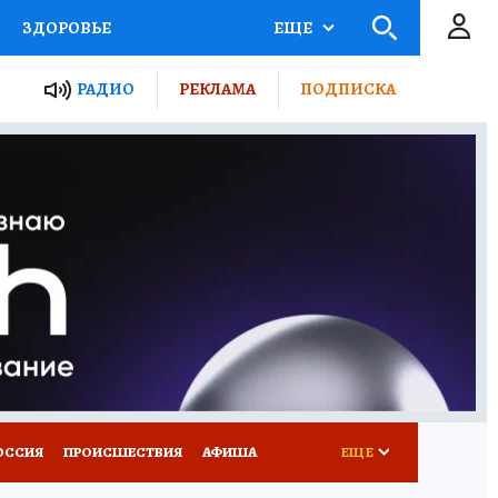
ЗДОРОВЬЕ
ЕЩЕ
ТЫ РОССИИ
РАДИО
РЕКЛАМА
ПОДПИСКА
КРЕТЫ
ПУТЕВОДИТЕЛЬ
 ЖЕЛЕЗА
ТУРИЗМ
Д ПОТРЕБИТЕЛЯ
ВСЕ О КП
ОССИЯ
ПРОИСШЕСТВИЯ
АФИША
ЕЩЕ