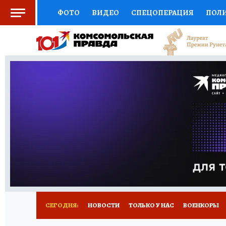
ФОТО
ВИДЕО
СПЕЦОПЕРАЦИЯ
ПОЛ
СОЦПОДДЕРЖКА
НАУКА
СПОРТ
КО
ВЫБОР ЭКСПЕРТОВ
ДОКТОР
ФИНАНС
КНИЖНАЯ ПОЛКА
ПРОГНОЗЫ НА СПОРТ
ПРЕСС-ЦЕНТР
НЕДВИЖИМОСТЬ
ТЕЛЕ
РАДИО КП
РЕКЛАМА
ТЕСТЫ
НОВОЕ 
СЕГОДНЯ:
НОВОСТИ
ТОЛЬКО У НАС
ВОЕНКОРЫ