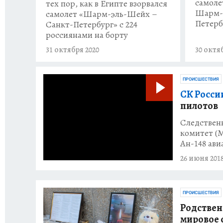
самоле
тех пор, как в Египте взорвался
Шарм-э
самолет «Шарм-эль-Шейх –
Петерб
Санкт-Петербург» с 224
россиянами на борту
31 октября 2020
30 октя
ПРОИСШЕСТВИЯ
CК Росси
пилотов
Следствен
комитет (
Ан-148 ави
26 июня 201
ПРОИСШЕСТВИЯ
Родствен
мировое 