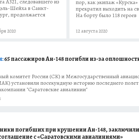
та A321, следовавшего из
пор, как экипаж «Курска»
ль-Шейха в Санкт-
прекратил выходить на св
ург, продолжается
На борту было 118 героев
бря 2020
12 августа 2020
и:
65 пассажиров Ан-148 погибли из-за оплошност
ный комитет России (СК) и Межгосударственный авиац
МАК) установили посекундную историю последнего полет
акомпании "Саратовские авиалинии"
8
ники погибших при крушении Ан-148, заключил
соглашение с «Саратовскими авиалиниями»