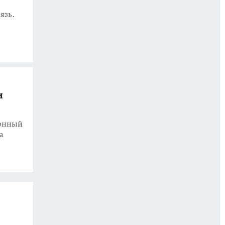
язь.
и
ионный
а
и