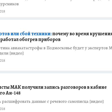
курсников
018
отов или сбой техники:
почему во время крушени
е работал обогрев приборов
тина авиакатастрофы в Подмосковье будет у экспертов 
дели [видео]
018
сты МАК получили запись разговоров в кабине
о Ан-148
 расшифровать данные с речевого самописца [видео]
018