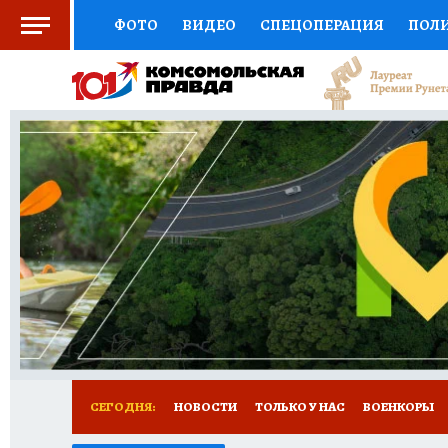
ФОТО
ВИДЕО
СПЕЦОПЕРАЦИЯ
ПОЛ
СОЦПОДДЕРЖКА
НАУКА
СПОРТ
КО
ВЫБОР ЭКСПЕРТОВ
ДОКТОР
ФИНАНС
КНИЖНАЯ ПОЛКА
ПРОГНОЗЫ НА СПОРТ
ПРЕСС-ЦЕНТР
НЕДВИЖИМОСТЬ
ТЕЛЕ
РАДИО КП
РЕКЛАМА
ТЕСТЫ
НОВОЕ 
СЕГОДНЯ:
НОВОСТИ
ТОЛЬКО У НАС
ВОЕНКОРЫ