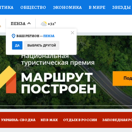
ИТИКА
ОБЩЕСТВО
ЭКОНОМИКА
В МИРЕ
ЗВЕЗДЫ
ЛУМНИСТЫ
ПРОИСШЕСТВИЯ
НАЦИОНАЛЬНЫЕ ПРОЕК
ПЕНЗА
+32
°
ВАШ РЕГИОН —
ПЕНЗА
Ы
ОТКРЫВАЕМ МИР
Я ЗНАЮ
СЕМЬЯ
ЖЕНСКИЕ СЕ
ДА
ВЫБРАТЬ ДРУГОЙ
ПРОМОКОДЫ
СЕРИАЛЫ
СПЕЦПРОЕКТЫ
ДЕФИЦИТ
ВИЗОР
КОЛЛЕКЦИИ
КОНКУРСЫ
РАБОТА У НАС
ГИ
НА САЙТЕ
УКРАИНА: СВОДКА
КП В МАХ
ОТДЫХ В РОССИИ
ЗАПОВЕДНАЯ Р