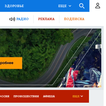
ЗДОРОВЬЕ
ЕЩЕ
ТЫ РОССИИ
РАДИО
РЕКЛАМА
ПОДПИСКА
КРЕТЫ
ПУТЕВОДИТЕЛЬ
 ЖЕЛЕЗА
ТУРИЗМ
Д ПОТРЕБИТЕЛЯ
ВСЕ О КП
ОССИЯ
ПРОИСШЕСТВИЯ
АФИША
ЕЩЕ