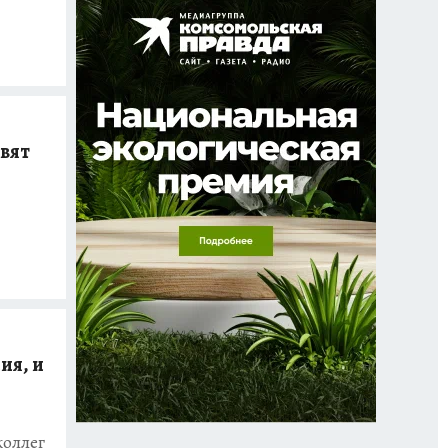
овят
ия, и
коллег