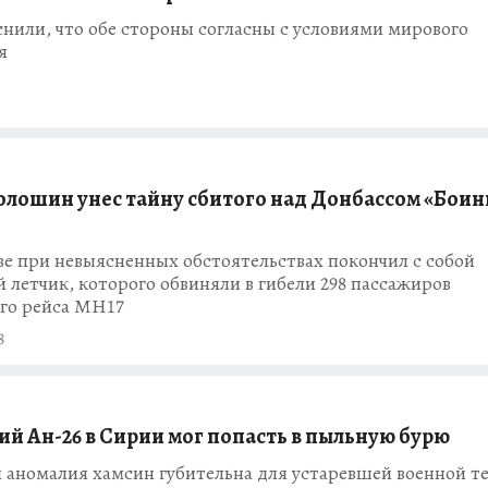
снили, что обе стороны согласны с условиями мирового
я
олошин унес тайну сбитого над Донбассом «Боинг
е при невыясненных обстоятельствах покончил с собой
 летчик, которого обвиняли в гибели 298 пассажиров
ого рейса МН17
8
ий Ан-26 в Сирии мог попасть в пыльную бурю
 аномалия хамсин губительна для устаревшей военной т