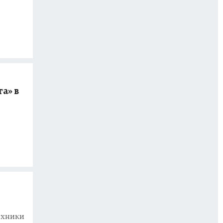
а» в
ехники