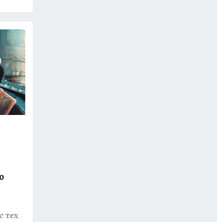
ю
с тех