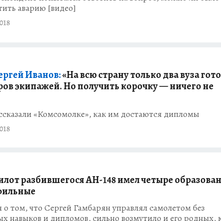
ить аварию [видео]
018
ергей Иванов:
«На всю страну только два вуза гот
ов экипажей. Но получить корочку — ничего не
ссказали «Комсомолке», как им достаются дипломы
018
илот разбившегося АН-148 имел четыре образован
офильные
о том, что Сергей Гамбарян управлял самолетом без
х навыков и дипломов, сильно возмутило и его родных, 