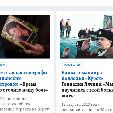
ТВИЯ
ПРОИСШЕСТВИЯ
лет с авиакатастрофы
Вдова командира
инайским
подлодки «Курск»
стровом:
«Время
Геннадия Лячина: «Мы
о оголило нашу боль»
научились с этой боль
жить»
224 погибших
жают скорбеть.
12 августа 2020 года
дование теракта на борту
исполняется ровно 20 лет 