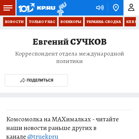
НОВОСТИ
ТОЛЬКО У НАС
ВОЕНКОРЫ
УКРАИНА: СВОДКА
КП В М
Евгений СУЧКОВ
Корреспондент отдела международной
политики
ПОДЕЛИТЬСЯ
Комсомолка на MAXималках - читайте
наши новости раньше других в
канале
@truekpru