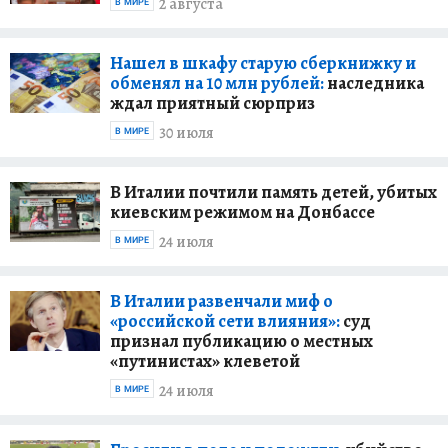
2 августа
В МИРЕ
Нашел в шкафу старую сберкнижку и
обменял на 10 млн рублей:
наследника
ждал приятный сюрприз
30 июля
В МИРЕ
В Италии почтили память детей, убитых
киевским режимом на Донбассе
24 июля
В МИРЕ
В Италии развенчали миф о
«российской сети влияния»:
суд
признал публикацию о местных
«путинистах» клеветой
24 июля
В МИРЕ