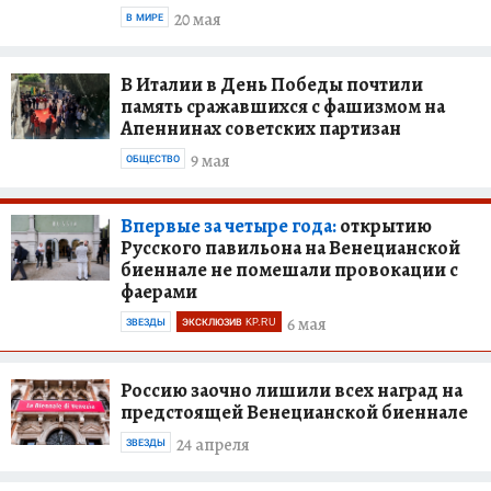
20 мая
В МИРЕ
В Италии в День Победы почтили
память сражавшихся с фашизмом на
Апеннинах советских партизан
9 мая
ОБЩЕСТВО
Впервые за четыре года:
открытию
Русского павильона на Венецианской
биеннале не помешали провокации с
фаерами
6 мая
ЗВЕЗДЫ
ЭКСКЛЮЗИВ KP.RU
Россию заочно лишили всех наград на
предстоящей Венецианской биеннале
24 апреля
ЗВЕЗДЫ