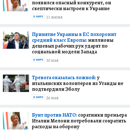
появился опасный конкурент, он
скептически настроен к Украине
11 июня
В МИРЕ
Принятие Украины в ЕС похоронит
средний класс Европы:
миллионы
дешевых рабочих рук ударят по
социальной модели Запада
30 мая
В МИРЕ
Тревога оказалась ложной:
у
итальянских волонтеров из Уганды не
подтвердили Эболу
26 мая
В МИРЕ
Бунт против НАТО:
соратники премьера
Италии Мелони потребовали сократить
расходы на оборону