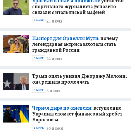
Бросили в поле и подожгли:
убийство
спортивного журналиста Эспозито
связали с итальянской мафией
23 июля
В МИРЕ
Паспорт для Орнеллы Мути:
почему
легендарная актриса захотела стать
гражданкой России
22 июля
В МИРЕ
Трамп опять унизил Джорджу Мелони,
она решила промолчать
6 июля
В МИРЕ
Черная дыра по-киевски:
вступление
Украины сломает финансовый хребет
Евросоюза
30 июня
В МИРЕ