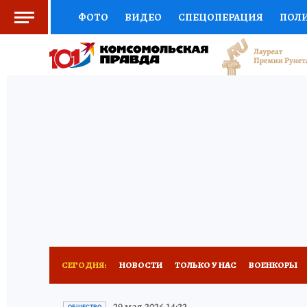
ФОТО
ВИДЕО
СПЕЦОПЕРАЦИЯ
ПОЛ
СОЦПОДДЕРЖКА
НАУКА
СПОРТ
КО
ВЫБОР ЭКСПЕРТОВ
ДОКТОР
ФИНАНС
КНИЖНАЯ ПОЛКА
ПРОГНОЗЫ НА СПОРТ
ПРЕСС-ЦЕНТР
НЕДВИЖИМОСТЬ
ТЕЛЕ
РАДИО КП
РЕКЛАМА
ТЕСТЫ
НОВОЕ 
СЕГОДНЯ:
НОВОСТИ
ТОЛЬКО У НАС
ВОЕНКОРЫ
ИСПЫТАНО НА СЕБЕ