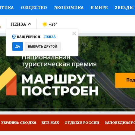
ИТИКА
ОБЩЕСТВО
ЭКОНОМИКА
В МИРЕ
ЗВЕЗДЫ
ЛУМНИСТЫ
ПРОИСШЕСТВИЯ
НАЦИОНАЛЬНЫЕ ПРОЕК
ПЕНЗА
+26
°
ВАШ РЕГИОН —
ПЕНЗА
Ы
ОТКРЫВАЕМ МИР
Я ЗНАЮ
СЕМЬЯ
ЖЕНСКИЕ СЕ
ДА
ВЫБРАТЬ ДРУГОЙ
ПРОМОКОДЫ
СЕРИАЛЫ
СПЕЦПРОЕКТЫ
ДЕФИЦИТ
ВИЗОР
КОЛЛЕКЦИИ
КОНКУРСЫ
РАБОТА У НАС
ГИ
НА САЙТЕ
УКРАИНА: СВОДКА
КП В МАХ
ОТДЫХ В РОССИИ
ЗАПОВЕДНАЯ Р