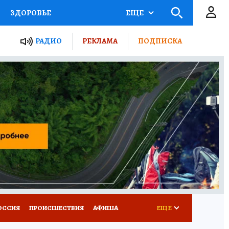
ЗДОРОВЬЕ
ЕЩЕ
ТЫ РОССИИ
РАДИО
РЕКЛАМА
ПОДПИСКА
КРЕТЫ
ПУТЕВОДИТЕЛЬ
 ЖЕЛЕЗА
ТУРИЗМ
Д ПОТРЕБИТЕЛЯ
ВСЕ О КП
ОССИЯ
ПРОИСШЕСТВИЯ
АФИША
ЕЩЕ