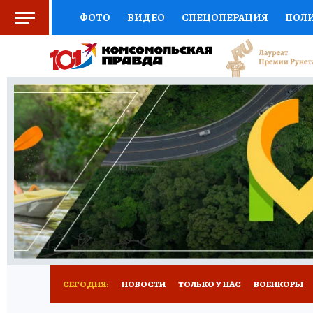
ФОТО
ВИДЕО
СПЕЦОПЕРАЦИЯ
ПОЛ
СОЦПОДДЕРЖКА
НАУКА
СПОРТ
КО
ВЫБОР ЭКСПЕРТОВ
ДОКТОР
ФИНАНС
КНИЖНАЯ ПОЛКА
ПРОГНОЗЫ НА СПОРТ
ПРЕСС-ЦЕНТР
НЕДВИЖИМОСТЬ
ТЕЛЕ
РАДИО КП
РЕКЛАМА
ТЕСТЫ
НОВОЕ 
СЕГОДНЯ:
НОВОСТИ
ТОЛЬКО У НАС
ВОЕНКОРЫ