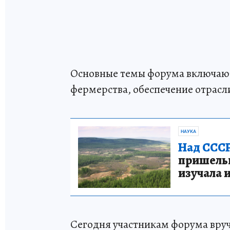
Основные темы форума включают
фермерства, обеспечение отрасл
НАУКА
Над СССР
пришельце
изучала 
Сегодня участникам форума вру